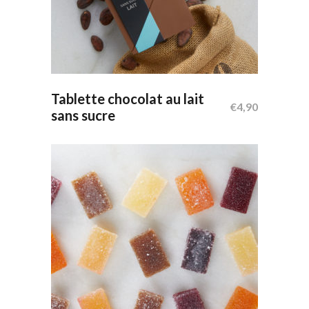
Ajouter Au Panier
Tablette chocolat au lait
€
4,90
sans sucre
Ce