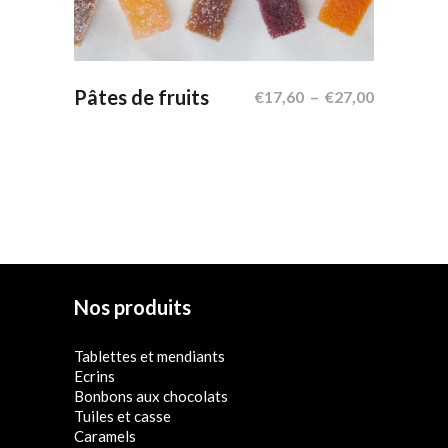
produit
a
plusieurs
Choix Des Options
Pâtes de fruits
Plage
€
17,60
–
€
27,00
variations.
de
Les
prix :
options
€17,60
à
peuvent
€27,00
être
choisies
sur
la
Nos produits
page
du
Tablettes et mendiants
produit
Ecrins
Bonbons aux chocolats
Tuiles et casse
Caramels