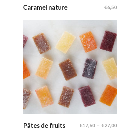
Ajouter Au Panier
Caramel nature
€
6,50
Ce
produit
a
plusieurs
Choix Des Options
Pâtes de fruits
Plage
€
17,60
–
€
27,00
variations.
de
Les
prix :