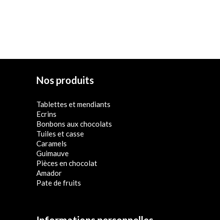
options
€17,60
à
peuvent
€27,00
être
choisies
sur
la
Nos produits
page
du
Tablettes et mendiants
produit
Ecrins
Bonbons aux chocolats
Tuiles et casse
Caramels
Guimauve
Pièces en chocolat
Amador
Pate de fruits
Informations personnelles